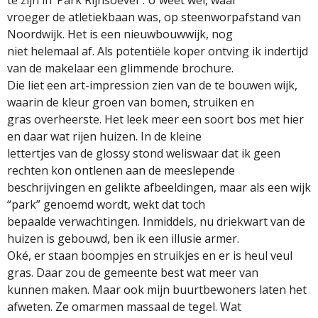
te zijn in ‘Park Rijnsoever’. U weet wel, waar
vroeger de atletiekbaan was, op steenworpafstand van
Noordwijk. Het is een nieuwbouwwijk, nog
niet helemaal af. Als potentiële koper ontving ik indertijd
van de makelaar een glimmende brochure.
Die liet een art-impression zien van de te bouwen wijk,
waarin de kleur groen van bomen, struiken en
gras overheerste. Het leek meer een soort bos met hier
en daar wat rijen huizen. In de kleine
lettertjes van de glossy stond weliswaar dat ik geen
rechten kon ontlenen aan de meeslepende
beschrijvingen en gelikte afbeeldingen, maar als een wijk
“park” genoemd wordt, wekt dat toch
bepaalde verwachtingen. Inmiddels, nu driekwart van de
huizen is gebouwd, ben ik een illusie armer.
Oké, er staan boompjes en struikjes en er is heul veul
gras. Daar zou de gemeente best wat meer van
kunnen maken. Maar ook mijn buurtbewoners laten het
afweten. Ze omarmen massaal de tegel. Wat