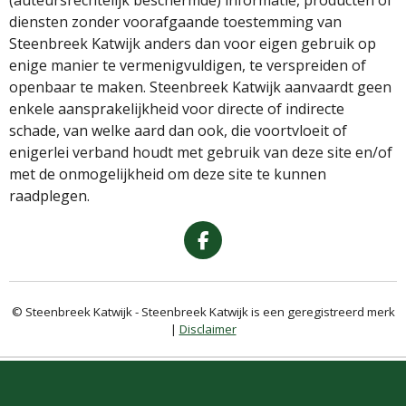
(auteursrechtelijk beschermde) informatie, producten of
diensten zonder voorafgaande toestemming van
Steenbreek Katwijk anders dan voor eigen gebruik op
enige manier te vermenigvuldigen, te verspreiden of
openbaar te maken. Steenbreek Katwijk aanvaardt geen
enkele aansprakelijkheid voor directe of indirecte
schade, van welke aard dan ook, die voortvloeit of
enigerlei verband houdt met gebruik van deze site en/of
met de onmogelijkheid om deze site te kunnen
raadplegen.
F
A
C
E
© Steenbreek Katwijk - Steenbreek Katwijk is een geregistreerd merk
B
|
Disclaimer
O
O
K